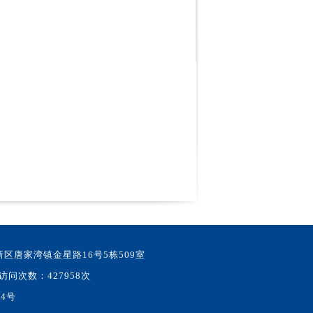
高新区唐家湾镇金星路16号5栋509室
站访问次数：427958次
34号