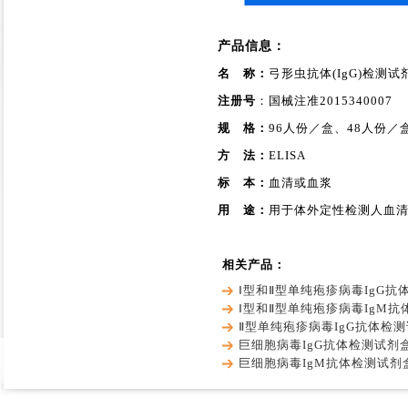
产品信息：
名 称：
弓形虫抗体(IgG)检测
注册号
：国械注准2015340007
规 格：
96人份／盒、48人份／
方 法：
ELISA
标 本：
血清或血浆
用 途：
用于体外定性检测人血清
相关产品：
Ⅰ型和Ⅱ型单纯疱疹病毒IgG抗
Ⅰ型和Ⅱ型单纯疱疹病毒IgM
Ⅱ型单纯疱疹病毒IgG抗体检
巨细胞病毒IgG抗体检测试剂
巨细胞病毒IgM抗体检测试剂盒